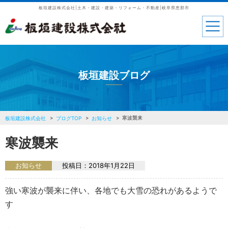
板垣建設株式会社|土木・建設・建築・リフォーム・不動産|岐阜県恵那市
板垣建設ブログ
寒波襲来
板垣建設株式会社
ブログTOP
お知らせ
寒波襲来
お知らせ
投稿日：
2018年1月22日
強い寒波が襲来に伴い、各地でも大雪の恐れがあるようで
す