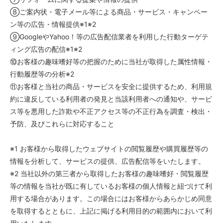
⑧ご案内状・電子メール等による商品・サービス・キャンペー
ン等の広告・情報提供※1※2
⑨GoogleやYahoo！等の広告配信業者を利用した行動ターゲテ
ィング広告の配信※1※2
⑩お客様の趣味嗜好等の把握のために当社が取得した属性情報・
行動履歴等の分析※2
⑪お客様と当社の商品・サービスを安全に提供するため、利用規
約に違反している利用者の発見と当該利用者への通知や、サービ
ス等を悪用した詐欺や不正アクセス等の不正行為を調査・検出・
予防、及びこれらに対応すること
※1 お客様から取得したウェブサイトの閲覧履歴や購買履歴等の
情報を分析して、サービスの提供、広告配信等をいたします。
※2 当社以外の第三者から取得したお客様の趣味嗜好・閲覧履歴
等の情報を当社が既に有しているお客様の個人情報と紐づけて利
用する場合があります。この場合にはお客様からあらかじめ同意
を取得するとともに、上記に掲げる利用目的の範囲内において利