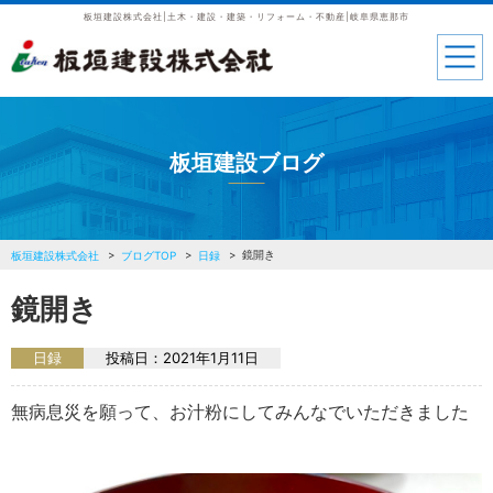
板垣建設株式会社|土木・建設・建築・リフォーム・不動産|岐阜県恵那市
板垣建設ブログ
鏡開き
板垣建設株式会社
ブログTOP
日録
鏡開き
日録
投稿日：
2021年1月11日
無病息災を願って、お汁粉にしてみんなでいただきました