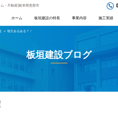
ム・不動産|岐阜県恵那市
ホーム
板垣建設の特長
事業内容
施工実績
地方あるある？！
店
板垣建設ブログ
！