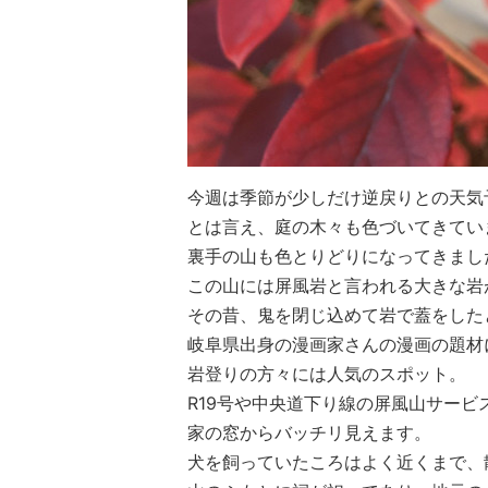
今週は季節が少しだけ逆戻りとの天気
とは言え、庭の木々も色づいてきてい
裏手の山も色とりどりになってきまし
この山には屏風岩と言われる大きな岩
その昔、鬼を閉じ込めて岩で蓋をした
岐阜県出身の漫画家さんの漫画の題材
岩登りの方々には人気のスポット。
R19号や中央道下り線の屏風山サービ
家の窓からバッチリ見えます。
犬を飼っていたころはよく近くまで、