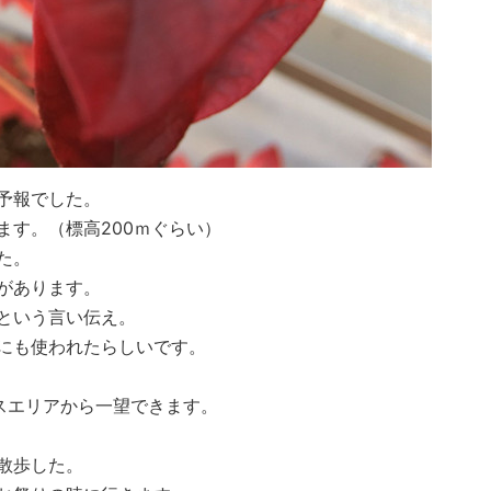
予報でした。
ます。（標高200ｍぐらい）
た。
があります。
という言い伝え。
にも使われたらしいです。
スエリアから一望できます。
散歩した。