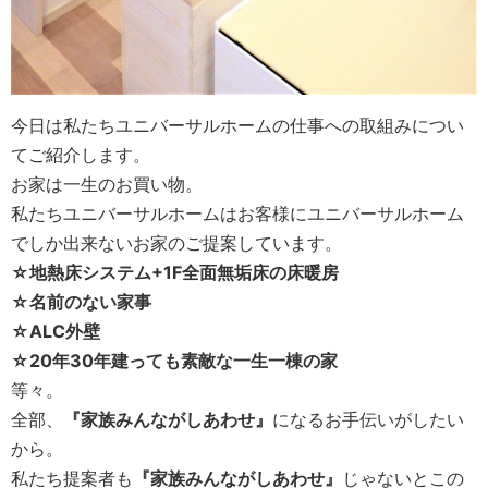
今日は私たちユニバーサルホームの仕事への取組みについ
てご紹介します。
お家は一生のお買い物。
私たちユニバーサルホームはお客様にユニバーサルホーム
でしか出来ないお家のご提案しています。
☆地熱床システム+1F全面無垢床の床暖房
☆名前のない家事
☆ALC外壁
☆20年30年建っても素敵な一生一棟の家
等々。
全部、
『家族みんながしあわせ』
になるお手伝いがしたい
から。
私たち提案者も
『家族みんながしあわせ』
じゃないとこの