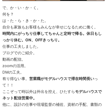
で、か・い・か・く。
何を？
は・た・ら・き・か・た。
自分も家族もお客様もみんなが幸せになるために働く。
時間内にがっちり仕事してちゃんと定時で帰る。休日もし
っかり休む。ON、OFFきっちり。
仕事の工夫しました。
ブログでのご紹介。
動画の配信。
zoomの活用。
DMの工夫。
有り得ない事。
営業職がモデルハウスで滞在時間長い
っ
て！！
ここぞって時以外は外出を控え、ひたすら
モデルハウスで
ネット配信営業中。
他に、設計の仕事や現場監督の補佐、資材の手配、書類の