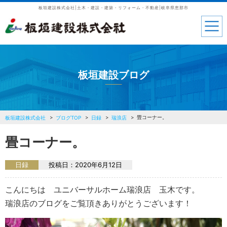
板垣建設株式会社|土木・建設・建築・リフォーム・不動産|岐阜県恵那市
板垣建設ブログ
畳コーナー。
板垣建設株式会社
ブログTOP
日録
瑞浪店
畳コーナー。
日録
投稿日：
2020年6月12日
こんにちは ユニバーサルホーム瑞浪店 玉木です。
瑞浪店のブログをご覧頂きありがとうございます！