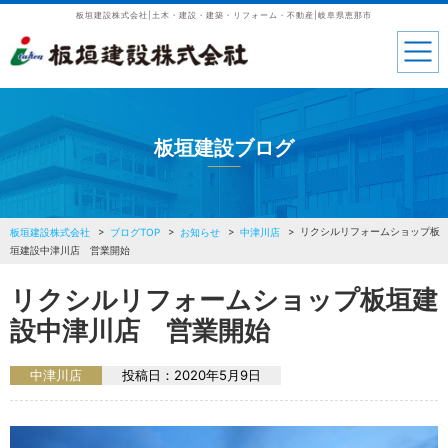
板垣建設株式会社|土木・建設・建築・リフォーム・不動産|岐阜県恵那市
板垣建設ブログ
リクシルリフォームショップ板
板垣建設株式会社
ブログTOP
お知らせ
中津川店
垣建設中津川店 営業開始
リクシルリフォームショップ板垣建
設中津川店 営業開始
中津川店
投稿日：
2020年5月9日