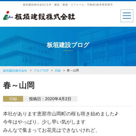
板垣建設株式会社|土木・建設・建築・リフォーム・不動産|岐阜県恵那市
板垣建設ブログ
春～山岡
板垣建設株式会社
ブログTOP
日録
春～山岡
日録
投稿日：
2020年4月2日
本社があります恵那市山岡町の桜も咲き始めました♪
今年はやっぱり、少し早い気がします
みんなで集まってお花見はできないけれど、