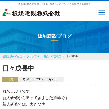
板垣建設株式会社|土木・建設・建築・リフォーム・不動産|岐阜県恵那市
板垣建設ブログ
日々成長中
板垣建設株式会社
ブログTOP
日録
瑞浪店
日々成長中
日録
投稿日：
2019年5月28日
お久しぶりです
新人研修から帰ってきました加藤です
新人研修では、大きな声