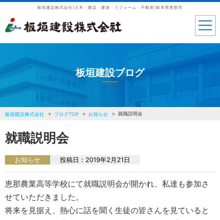
板垣建設株式会社|土木・建設・建築・リフォーム・不動産|岐阜県恵那市
板垣建設ブログ
就職説明会
板垣建設株式会社
ブログTOP
お知らせ
就職説明会
お知らせ
投稿日：
2019年2月21日
恵那農業高等学校にて就職説明会が開かれ、私達も参加さ
せていただきました。
将来を見据え、熱心に話を聞く生徒の皆さんを見ていると